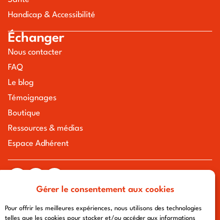
Handicap & Accessibilité
Échanger
Nous contacter
FAQ
Le blog
Témoignages
Boutique
Ressources & médias
Espace Adhérent
Gérer le consentement aux cookies
tous droits réservés à l'association chemin urbain v
mentions légales
-
politique de confidentialité
- conception :
Pour offrir les meilleures expériences, nous utilisons des technologies
afa-multimedia.com
telles que les cookies pour stocker et/ou accéder aux informations