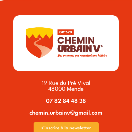
19 Rue du Pré Vival
48000 Mende
07 82 84 48 38
chemin.urbainv@gmail.com
s'inscrire à la newsletter