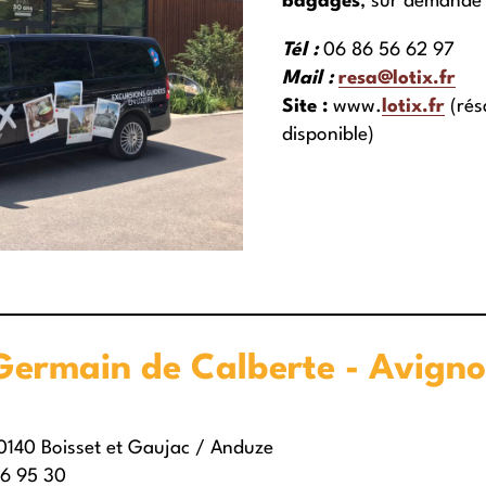
bagages
, sur demande 
Tél :
06 86 56 62 97
Mail :
resa@lotix.fr
Site :
www.
lotix.fr
(rés
disponible)
Germain de Calberte - Avign
0140 Boisset et Gaujac / Anduze
96 95 30