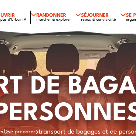
UVRIR
RANDONNER
SÉJOURNER
SE 
 pas d'Urbain V
marcher & explorer
repos & convivialité
organ
T DE BAGA
PERSONNE
transport de bagages et de perso
eil
se préparer