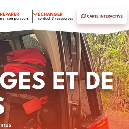
PRÉPARER
ÉCHANGER
CARTE INTERACTIVE
iser son parcours
contact & ressources
GES ET DE
S
nnes