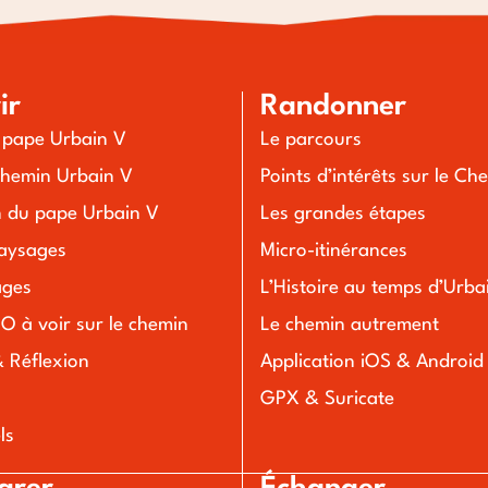
ir
Randonner
u pape Urbain V
Le parcours
chemin Urbain V
Points d’intérêts sur le Ch
n du pape Urbain V
Les grandes étapes
aysages
Micro-itinérances
lages
L’Histoire au temps d’Urba
O à voir sur le chemin
Le chemin autrement
& Réflexion
Application iOS & Android
s
GPX & Suricate
ls