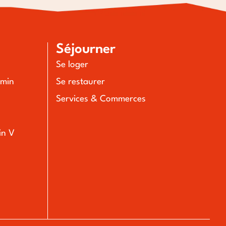
Séjourner
Se loger
emin
Se restaurer
Services & Commerces
in V