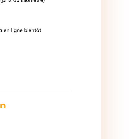
(prix au kilomètre)
a en ligne bientôt
on