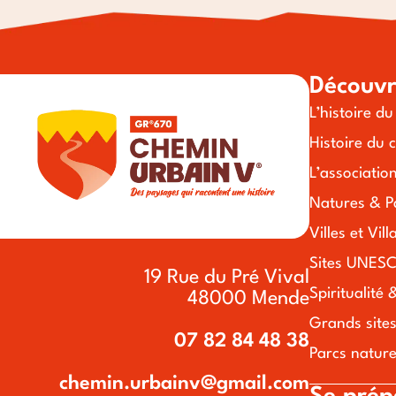
Découvr
L’histoire d
Histoire du 
L’associatio
Natures & P
Villes et Vil
Sites UNESC
19 Rue du Pré Vival
Spiritualité 
48000 Mende
Grands site
07 82 84 48 38
Parcs nature
chemin.urbainv@gmail.com