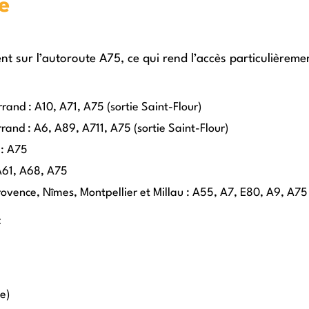
e
ent sur l’autoroute A75, ce qui rend l’accès particulièreme
rand : A10, A71, A75 (sortie Saint-Flour)
and : A6, A89, A711, A75 (sortie Saint-Flour)
 : A75
A61, A68, A75
rovence, Nîmes, Montpellier et Millau : A55, A7, E80, A9, A75
:
e)