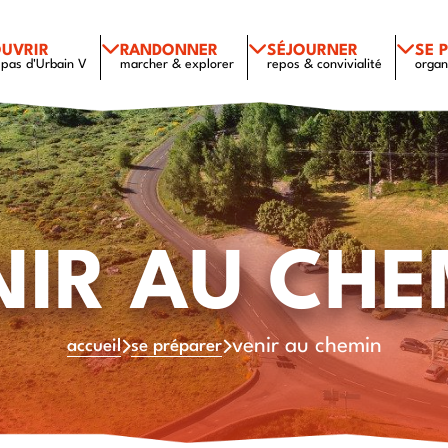
UVRIR
RANDONNER
SÉJOURNER
SE 
 pas d'Urbain V
marcher & explorer
repos & convivialité
organ
NIR AU CHE
venir au chemin
accueil
se préparer