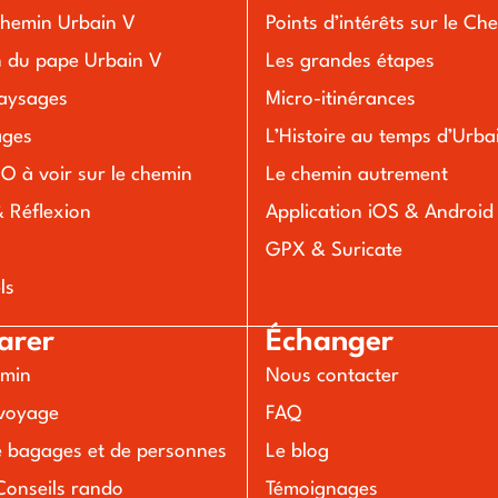
chemin Urbain V
Points d’intérêts sur le Ch
n du pape Urbain V
Les grandes étapes
aysages
Micro-itinérances
lages
L’Histoire au temps d’Urba
O à voir sur le chemin
Le chemin autrement
& Réflexion
Application iOS & Android
s
GPX & Suricate
ls
arer
Échanger
emin
Nous contacter
voyage
FAQ
e bagages et de personnes
Le blog
Conseils rando
Témoignages