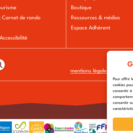
ourisme
Boutique
t Carnet de rando
Ressources & médias
Espace Adhérent
ccessibilité
G
mentions légales
-
politiqu
Pour offrir 
cookies pou
consentir à
comportemen
consentir o
caractéristi