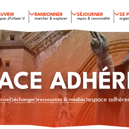
UVRIR
RANDONNER
SÉJOURNER
SE 
 pas d'Urbain V
marcher & explorer
repos & convivialité
organ
PACE ADHÉR
espace adhére
ccueil
échanger
ressources & médias