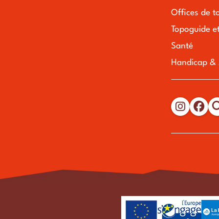
Offices de t
Topoguide e
Santé
Handicap & A