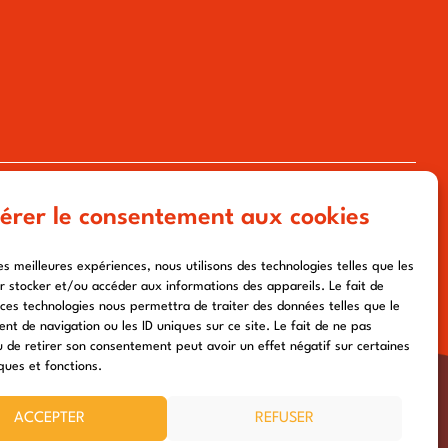
tous droits réservés à l'association chemin urbain v
érer le consentement aux cookies
e de confidentialité
- conception :
afa-multimedia.com
les meilleures expériences, nous utilisons des technologies telles que les
r stocker et/ou accéder aux informations des appareils. Le fait de
 ces technologies nous permettra de traiter des données telles que le
t de navigation ou les ID uniques sur ce site. Le fait de ne pas
u de retirer son consentement peut avoir un effet négatif sur certaines
ques et fonctions.
ACCEPTER
REFUSER