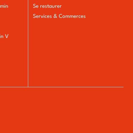
emin
Se restaurer
Services & Commerces
in V