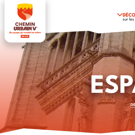
DÉCO
sur les
ES
a