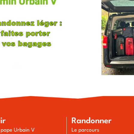
ir
Randonner
u pape Urbain V
Le parcours