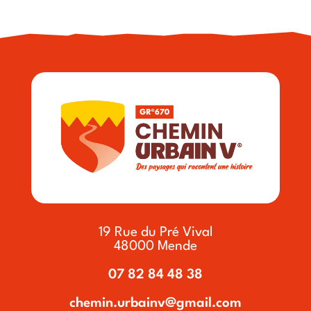
19 Rue du Pré Vival
48000 Mende
07 82 84 48 38
chemin.urbainv@gmail.com