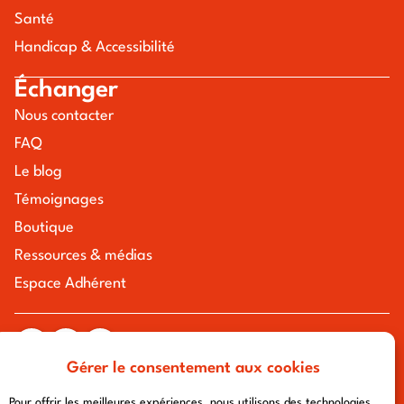
Santé
Handicap & Accessibilité
Échanger
Nous contacter
FAQ
Le blog
Témoignages
Boutique
Ressources & médias
Espace Adhérent
Gérer le consentement aux cookies
tous droits réservés à l'association chemin urbain v
mentions légales
-
politique de confidentialité
- conception :
Pour offrir les meilleures expériences, nous utilisons des technologies