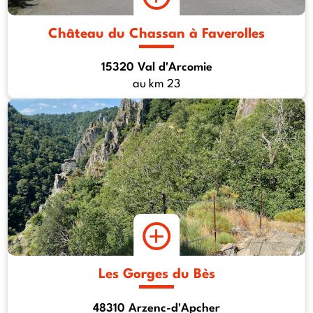
Château du Chassan à Faverolles
15320 Val d'Arcomie
au km 23
Les Gorges du Bès
48310 Arzenc-d'Apcher