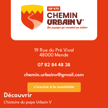
19 Rue du Pré Vival
48000 Mende
07 82 84 48 38
chemin.urbainv@gmail.com
s'inscrire à la newsletter
Découvrir
L’histoire du pape Urbain V