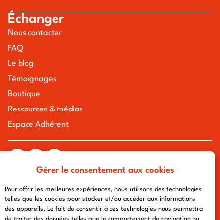
Échanger
Nous contacter
FAQ
Le blog
Témoignages
Boutique
Ressources & médias
Espace Adhérent
Gérer le consentement aux cookies
tous droits réservés à l'association chemin urbain v
mentions légales
-
politique de confidentialité
- conception :
Pour offrir les meilleures expériences, nous utilisons des technologies
afa-multimedia.com
telles que les cookies pour stocker et/ou accéder aux informations
des appareils. Le fait de consentir à ces technologies nous permettra
de traiter des données telles que le comportement de navigation ou