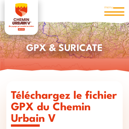
menu
GPX & SURICATE
Téléchargez le fichier
GPX du Chemin
Urbain V