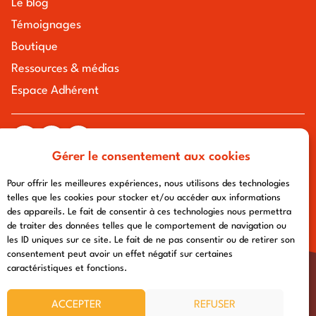
Le blog
Témoignages
Boutique
Ressources & médias
Espace Adhérent
Gérer le consentement aux cookies
tous droits réservés à l'association chemin urbain v
mentions légales
-
politique de confidentialité
- conception :
Pour offrir les meilleures expériences, nous utilisons des technologies
afa-multimedia.com
telles que les cookies pour stocker et/ou accéder aux informations
des appareils. Le fait de consentir à ces technologies nous permettra
de traiter des données telles que le comportement de navigation ou
les ID uniques sur ce site. Le fait de ne pas consentir ou de retirer son
consentement peut avoir un effet négatif sur certaines
caractéristiques et fonctions.
ACCEPTER
REFUSER