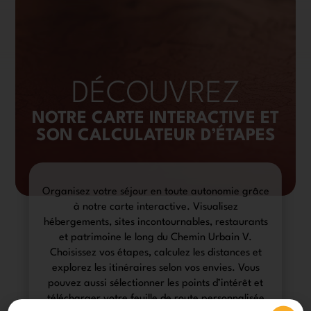
DÉCOUVREZ
NOTRE CARTE INTERACTIVE ET
SON CALCULATEUR D’ÉTAPES
Organisez votre séjour en toute autonomie grâce
à notre carte interactive. Visualisez
hébergements, sites incontournables, restaurants
et patrimoine le long du Chemin Urbain V.
Choisissez vos étapes, calculez les distances et
explorez les itinéraires selon vos envies. Vous
pouvez aussi sélectionner les points d’intérêt et
télécharger votre feuille de route personnalisée