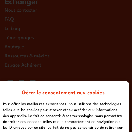
Échanger
Nous contacter
FAQ
Le blog
Témoignages
Boutique
Ressources & médias
Espace Adhérent
Gérer le consentement aux cookies
tous droits réservés à l'association chemin urbain v
mentions légales
-
politique de confidentialité
- conception :
Pour offrir les meilleures expériences, nous utilisons des technologies
afa-multimedia.com
telles que les cookies pour stocker et/ou accéder aux informations
des appareils. Le fait de consentir à ces technologies nous permettra
de traiter des données telles que le comportement de navigation ou
les ID uniques sur ce site. Le fait de ne pas consentir ou de retirer son