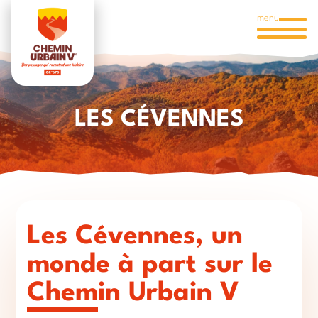
menu
LES CÉVENNES
Les Cévennes, un
monde à part sur le
Chemin Urbain V