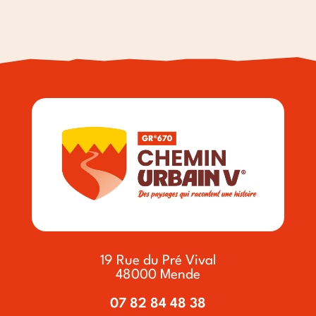
19 Rue du Pré Vival
48000 Mende
07 82 84 48 38