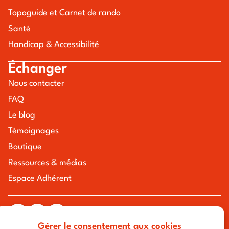
Topoguide et Carnet de rando
Santé
Handicap & Accessibilité
Échanger
Nous contacter
FAQ
Le blog
Témoignages
Boutique
Ressources & médias
Espace Adhérent
Gérer le consentement aux cookies
tous droits réservés à l'association chemin urbain v