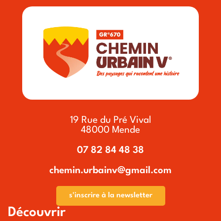
19 Rue du Pré Vival
48000 Mende
07 82 84 48 38
chemin.urbainv@gmail.com
s'inscrire à la newsletter
Découvrir