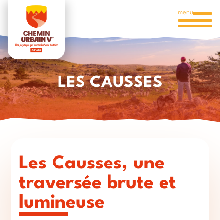
menu
LES CAUSSES
Les Causses, une
traversée brute et
lumineuse